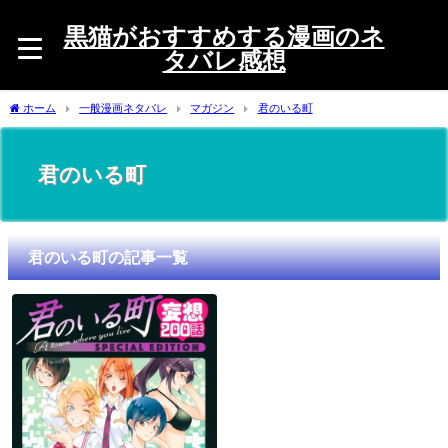
黒猫がおすすめする漫画のネ
タバレ感想
ホーム
一般漫画ネタバレ
マガジン
君のいる町
君のいる町
君のいる町の記事一覧