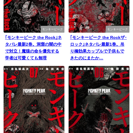
モンキーピーク
モンキーピーク
｢モンキーピーク the Rock｣ネ
｢モンキーピーク the Rockザ･
タバレ最新2巻。洞窟の闇の中
ロック｣ネタバレ最新1巻。吊
で対立！魔猿の命を優先する
り橋効果カップルで子供もで
学者は可愛くても無理
きたのにまたか…