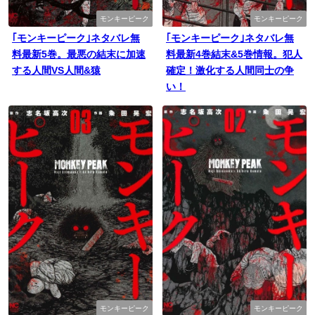
モンキーピーク
モンキーピーク
｢モンキーピーク｣ネタバレ無
｢モンキーピーク｣ネタバレ無
料最新5巻。最悪の結末に加速
料最新4巻結末&5巻情報。犯人
する人間VS人間&猿
確定！激化する人間同士の争
い！
モンキーピーク
モンキーピーク