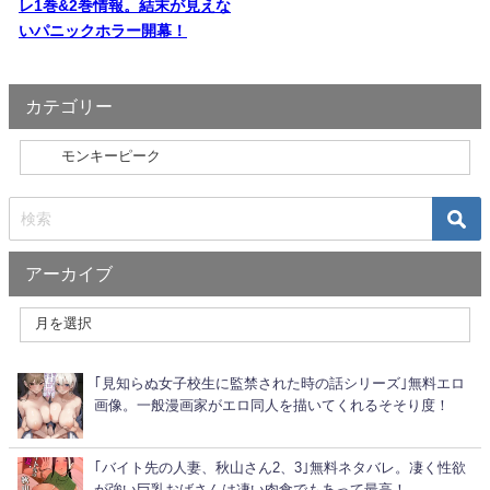
レ1巻&2巻情報。結末が見えな
いパニックホラー開幕！
カテゴリー
アーカイブ
｢見知らぬ女子校生に監禁された時の話シリーズ｣無料エロ
画像。一般漫画家がエロ同人を描いてくれるそそり度！
｢バイト先の人妻、秋山さん2、3｣無料ネタバレ。凄く性欲
が強い巨乳おばさんは凄い肉食でもあって最高！