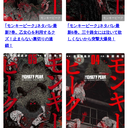
モンキーピーク
モンキーピーク
｢モンキーピーク｣ネタバレ最
｢モンキーピーク｣ネタバレ最
新7巻。乙女心を利用するク
新6巻。三十路女には泣いて欲
ズ！止まらない裏切りの連
しくないから突撃大爆発！
鎖！