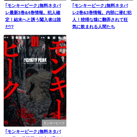
｢モンキーピーク｣無料ネタバ
｢モンキーピーク｣無料ネタバ
レ最新3巻&4巻情報。犯人確
レ2巻&3巻情報。内部に潜む犯
定！結末へと誘う闖入者は誰
人！狡猾な猿に翻弄されて狂
だ!?
気に飲まれる人間たち
モンキーピーク
｢モンキーピーク｣無料ネタバ