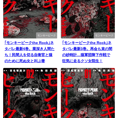
モンキーピーク
モンキーピーク
｢モンキーピークthe Rock｣ネ
｢モンキーピークthe Rock｣ネ
タバレ最新4巻。業深き人間た
タバレ最新3巻。再会も束の間
ち！民間人を切る自衛官と猿
の砂時計…猿軍団降下作戦で
のために死ぬ女と叫ぶ妻
狂気に走るクソ女院生！