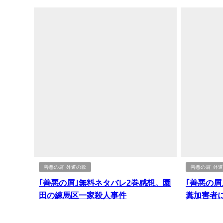
善悪の屑･外道の歌
善悪の屑･外
｢善悪の屑｣無料ネタバレ2巻感想。園
｢善悪の屑
田の練馬区一家殺人事件
糞加害者