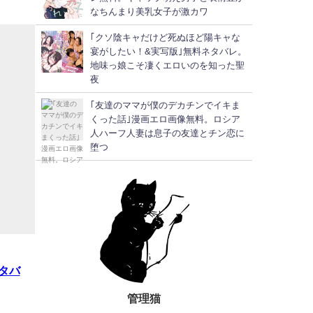
なちんまり美乳女子が激カワ
｢クソ陰キャだけど死ぬほど陽キャな
宴がしたい！&実写版｣無料ネタバレ。
地味っ娘こそ凄くエロいのを知った聖
夜
｢友達のママが僕のデカチンでイキま
くった話｣漫画エロ画像無料。ロシア
人ハーフ人妻は息子の友達とチン恋に
堕つ
タバ
管理猫