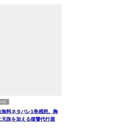
道の歌
｣無料ネタバレ1巻感想。胸
に天誅を加える復讐代行屋