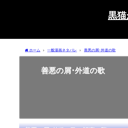
黒猫
ホーム
一般漫画ネタバレ
善悪の屑･外道の歌
善悪の屑･外道の歌