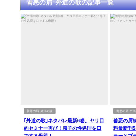
善悪の屑･外道の歌の記事一覧
善悪の屑･外道の歌
善悪の屑･外
｢外道の歌｣ネタバレ最新6巻。ヤリ目
善悪の屑
的セミナー再び！息子の性処理を口
料最新刊
でする母親！
ラーとブ