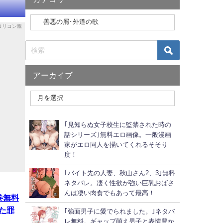
アーカイブ
｢見知らぬ女子校生に監禁された時の
話シリーズ｣無料エロ画像。一般漫画
家がエロ同人を描いてくれるそそり
度！
｢バイト先の人妻、秋山さん2、3｣無料
ネタバレ。凄く性欲が強い巨乳おばさ
んは凄い肉食でもあって最高！
巻無料
た罪
｢強面男子に愛でられました。｣ネタバ
レ無料。ギャップ萌え男子と表情豊か