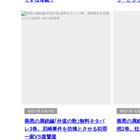
善悪の屑･外道の歌
善悪の屑･外
善悪の屑続編｢外道の歌｣無料ネタバ
善悪の屑
レ3巻。尼崎事件を彷彿とさせる犯罪
想2巻。
一家VS復讐屋