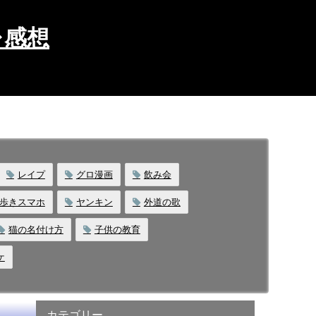
レ感想
レイプ
グロ漫画
飲み会
歩きスマホ
ヤンキン
外道の歌
猫の名付け方
子供の教育
ケ
カテゴリー