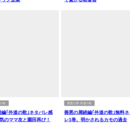
道の歌
善悪の屑･外道の歌
続編｢外道の歌｣ネタバレ感
善悪の屑続編｢外道の歌｣無料ネ
狂気のママ友と園田再び！
レ1巻。明かされるカモの過去