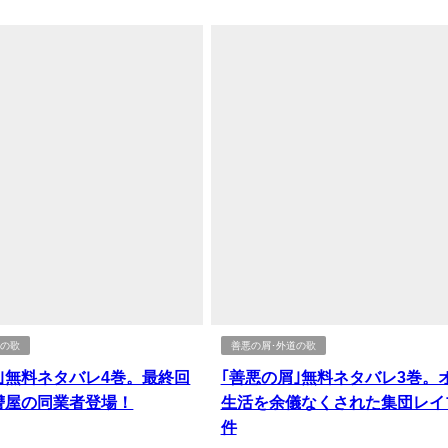
道の歌
善悪の屑･外道の歌
｣無料ネタバレ4巻。最終回
｢善悪の屑｣無料ネタバレ3巻。
讐屋の同業者登場！
生活を余儀なくされた集団レイ
件