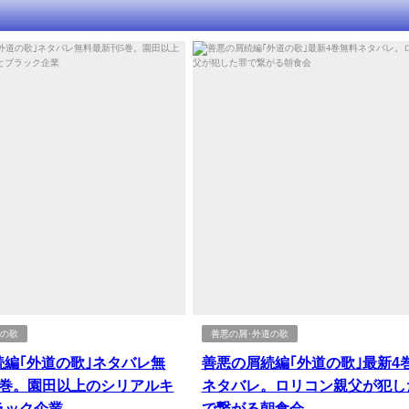
道の歌
善悪の屑･外道の歌
続編｢外道の歌｣ネタバレ無
善悪の屑続編｢外道の歌｣最新4
5巻。園田以上のシリアルキ
ネタバレ。ロリコン親父が犯し
ラック企業
で繋がる朝食会