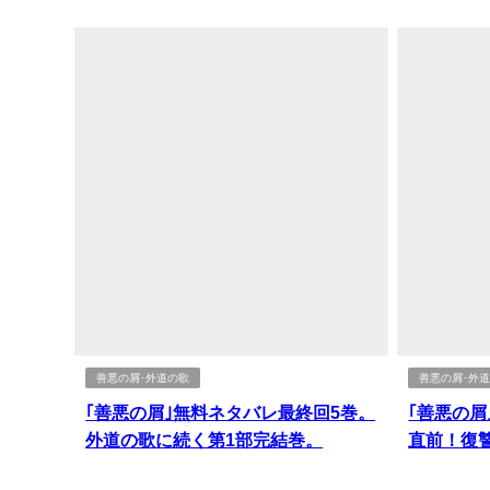
善悪の屑･外道の歌
善悪の屑･外
｢善悪の屑｣無料ネタバレ最終回5巻。
｢善悪の屑
外道の歌に続く第1部完結巻。
直前！復