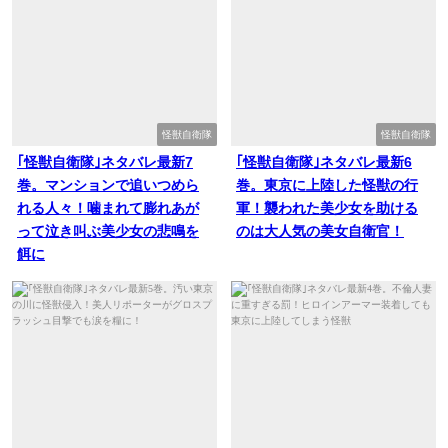
怪獣自衛隊
怪獣自衛隊
｢怪獣自衛隊｣ネタバレ最新7
｢怪獣自衛隊｣ネタバレ最新6
巻。マンションで追いつめら
巻。東京に上陸した怪獣の行
れる人々！噛まれて膨れあが
軍！襲われた美少女を助ける
って泣き叫ぶ美少女の悲鳴を
のは大人気の美女自衛官！
餌に