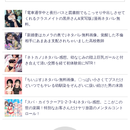
｢電車通学中と夜行バスと図書館でもこっそり中出しさせて
くれるクラスメイトの黒井さん&実写版｣漫画ネタバレ無
料。
｢新婚妻はカメラの奥で｣ネタバレ無料画像。覚醒した不倫
相手にあまあま支配されちゃいました高校教師
｢ネトカノ｣ネタバレ感想。幼なじみの陸上巨乳ガールと付
き合えて清い交際を経て初体験前にNTR！
｢ちいぶす｣ネタバレ無料画像。〇っぱい小さくてブスだけ
どいつでもヤレる幼馴染をぞんざいに扱い続けた男の末路
｢スパ・カイラクーア1･2･3･4｣ネタバレ感想。ここがこの
世の楽園！特別なお客さんだけヤリ放題のメンタルコント
ロール！