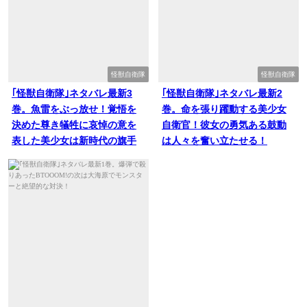
怪獣自衛隊
怪獣自衛隊
｢怪獣自衛隊｣ネタバレ最新3
｢怪獣自衛隊｣ネタバレ最新2
巻。魚雷をぶっ放せ！覚悟を
巻。命を張り躍動する美少女
決めた尊き犠牲に哀悼の意を
自衛官！彼女の勇気ある鼓動
表した美少女は新時代の旗手
は人々を奮い立たせる！