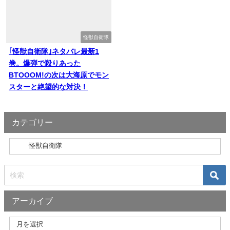
怪獣自衛隊
｢怪獣自衛隊｣ネタバレ最新1
巻。爆弾で殺りあった
BTOOOM!の次は大海原でモン
スターと絶望的な対決！
カテゴリー
アーカイブ