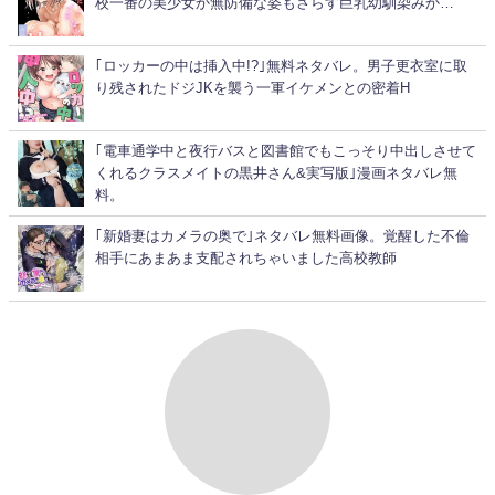
校一番の美少女か無防備な姿もさらす巨乳幼馴染みか…
｢ロッカーの中は挿入中!?｣無料ネタバレ。男子更衣室に取
り残されたドジJKを襲う一軍イケメンとの密着H
｢電車通学中と夜行バスと図書館でもこっそり中出しさせて
くれるクラスメイトの黒井さん&実写版｣漫画ネタバレ無
料。
｢新婚妻はカメラの奥で｣ネタバレ無料画像。覚醒した不倫
相手にあまあま支配されちゃいました高校教師