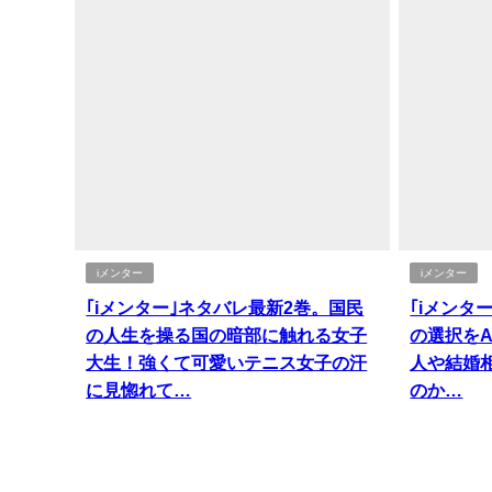
iメンター
iメンター
｢iメンター｣ネタバレ最新2巻。国民
｢iメンタ
の人生を操る国の暗部に触れる女子
の選択を
大生！強くて可愛いテニス女子の汗
人や結婚
に見惚れて…
のか…