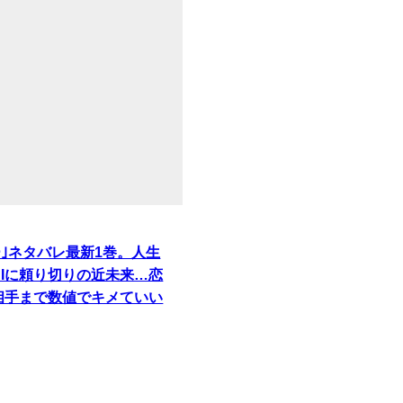
ー｣ネタバレ最新1巻。人生
AIに頼り切りの近未来…恋
相手まで数値でキメていい