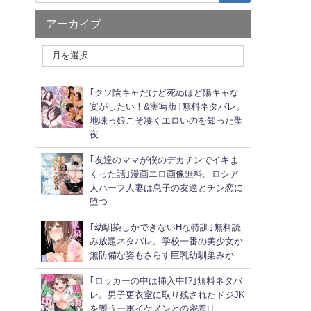
アーカイブ
｢クソ陰キャだけど死ぬほど陽キャな
宴がしたい！&実写版｣無料ネタバレ。
地味っ娘こそ凄くエロいのを知った聖
夜
｢友達のママが僕のデカチンでイキま
くった話｣漫画エロ画像無料。ロシア
人ハーフ人妻は息子の友達とチン恋に
堕つ
｢幼馴染しかできないHな特訓｣無料読
み放題ネタバレ。学校一番の美少女か
無防備な姿もさらす巨乳幼馴染みか…
｢ロッカーの中は挿入中!?｣無料ネタバ
レ。男子更衣室に取り残されたドジJK
を襲う一軍イケメンとの密着H